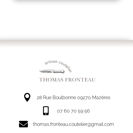

28 Rue Boulbonne 09270 Mazères

07 60 70 59 56

thomas.fronteau.coutelier@gmail.com