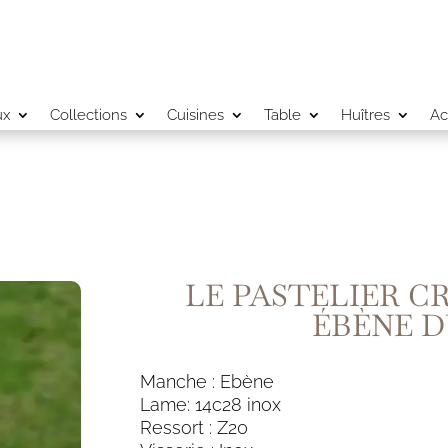
ux
Collections
Cuisines
Table
Huîtres
Ac
LE PASTELIER CR
ÉBÈNE 
Manche : Ebène
Lame: 14c28 inox
Ressort : Z20