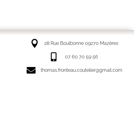

28 Rue Boulbonne 09270 Mazères

07 60 70 59 56

thomas.fronteau.coutelier@gmail.com