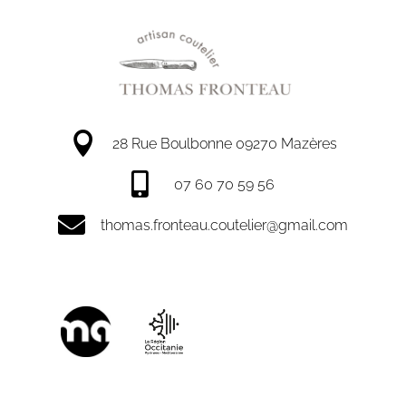

28 Rue Boulbonne 09270 Mazères

07 60 70 59 56

thomas.fronteau.coutelier@gmail.com