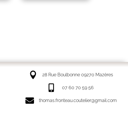

28 Rue Boulbonne 09270 Mazères

07 60 70 59 56

thomas.fronteau.coutelier@gmail.com