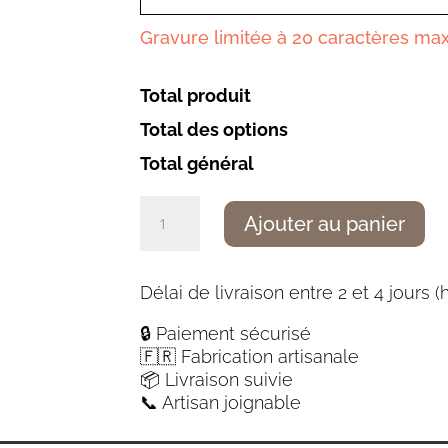
Gravure limitée à 20 caractères m
Total produit
Total des options
Total général
quantité
Ajouter au panier
de
Pastelier
traditionnel
Délai de livraison entre 2 et 4 jours (
genévrier
14c28
🔒 Paiement sécurisé
(inoxydable)
🇫🇷 Fabrication artisanale
📦 Livraison suivie
📞 Artisan joignable