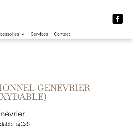

cessoires
Services
Contact
TIONNEL GENÉVRIER
NOXYDABLE)
enévrier
xydable 14C28