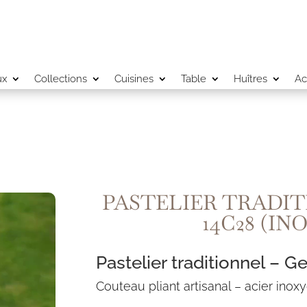
ux
Collections
Cuisines
Table
Huîtres
Ac
PASTELIER TRADI
14C28 (I
Pastelier traditionnel – G
Couteau pliant artisanal – acier ino