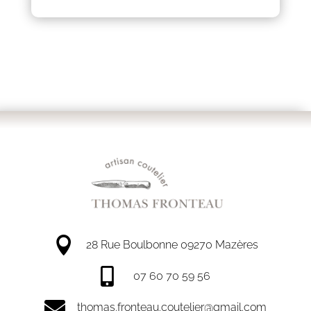

28 Rue Boulbonne 09270 Mazères

07 60 70 59 56

thomas.fronteau.coutelier@gmail.com