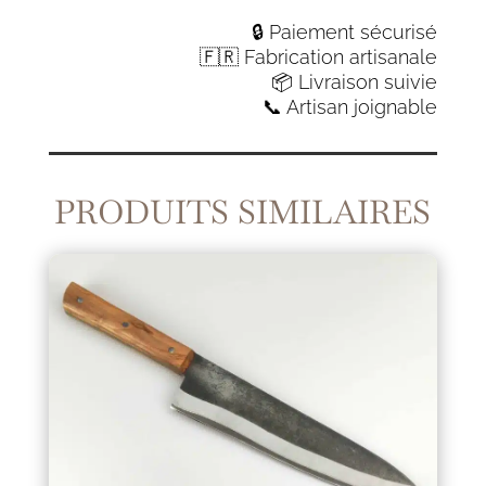
office
noyer
🔒 Paiement sécurisé
🇫🇷 Fabrication artisanale
📦 Livraison suivie
📞 Artisan joignable
PRODUITS SIMILAIRES