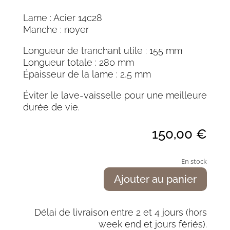
Lame : Acier 14c28
Manche : noyer
Longueur de tranchant utile : 155 mm
Longueur totale : 280 mm
Épaisseur de la lame : 2,5 mm
Éviter le lave-vaisselle pour une meilleure
durée de vie.
150,00
€
En stock
Ajouter au panier
quantité
de
Couteau
Délai de livraison entre 2 et 4 jours (hors
grand
week end et jours fériés).