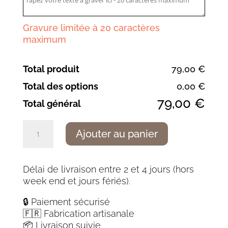
Gravure limitée à 20 caractères
maximum
Total produit
79,00 €
Total des options
0,00 €
79,00 €
Total général
quantité
Ajouter au panier
de
Pastelier
traditionnel
Délai de livraison entre 2 et 4 jours (hors
noyer
week end et jours fériés).
14c28
(inoxydable)
🔒 Paiement sécurisé
🇫🇷 Fabrication artisanale
📦 Livraison suivie