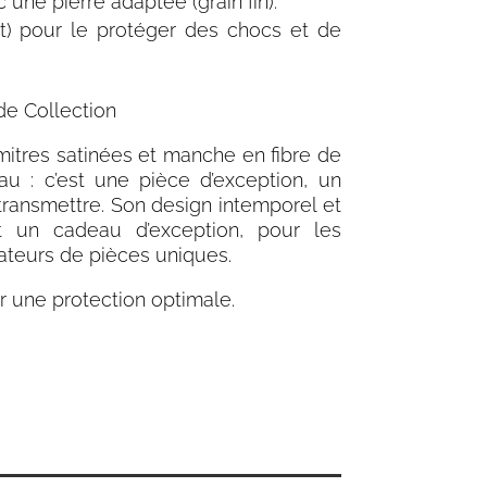
ec une
pierre adaptée (grain fin)
.
rt) pour le protéger des chocs et de
de Collection
mitres satinées et manche en fibre de
au : c’est une
pièce d’exception, un
transmettre. Son design intemporel et
t un cadeau d’exception, pour les
ateurs de pièces uniques.
r une protection optimale.