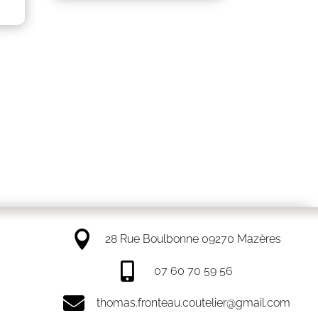

28 Rue Boulbonne 09270 Mazères

07 60 70 59 56

thomas.fronteau.coutelier@gmail.com