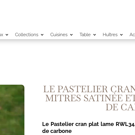
ux
Collections
Cuisines
Table
Huîtres
Ac
LE PASTELIER CRA
MITRES SATINÉE E
DE C
Le Pastelier cran plat lame RWL34
de carbone