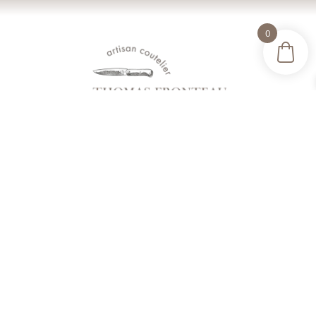
0

28 Rue Boulbonne 09270 Mazères

07 60 70 59 56

thomas.fronteau.coutelier@gmail.com