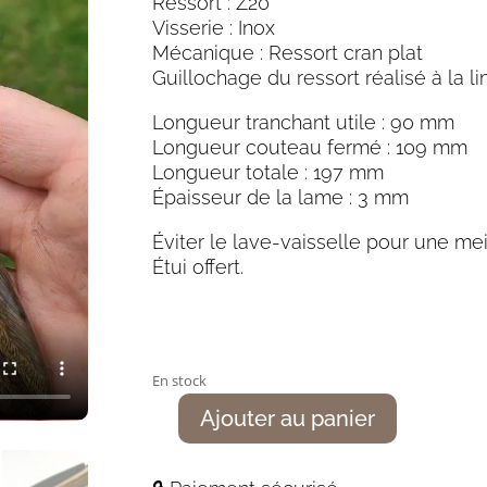
Ressort : Z20
Visserie : Inox
Mécanique : Ressort cran plat
Guillochage du ressort réalisé à la li
Longueur tranchant utile : 90 mm
Longueur couteau fermé : 109 mm
Longueur totale : 197 mm
Épaisseur de la lame : 3 mm
Éviter le lave-vaisselle pour une mei
Étui offert.
En stock
Ajouter au panier
quantité
de
Le