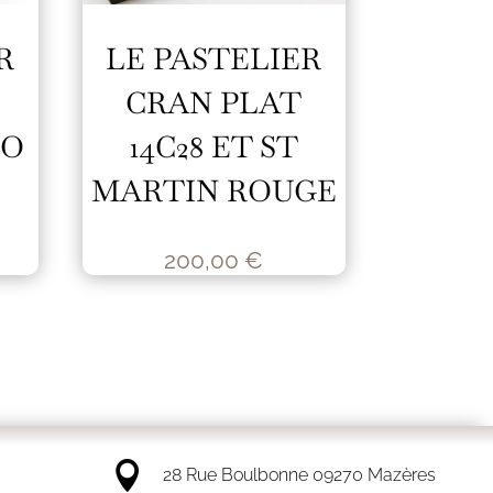
R
LE PASTELIER
CRAN PLAT
LO
14C28 ET ST
MARTIN ROUGE
200,00
€

28 Rue Boulbonne 09270 Mazères