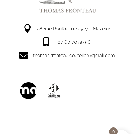

28 Rue Boulbonne 09270 Mazères

07 60 70 59 56

thomas.fronteau.coutelier@gmail.com
0