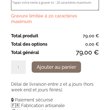
Gravure limitée à 20 caractères
maximum
Total produit
79,00 €
Total des options
0,00 €
79,00 €
Total général
quantité
Ajouter au panier
de
Fébus
traditionnel
Délai de livraison entre 2 et 4 jours (hors
chêne
week end et jours fériés).
12c27
🔒 Paiement sécurisé
🇫🇷 Fabrication artisanale