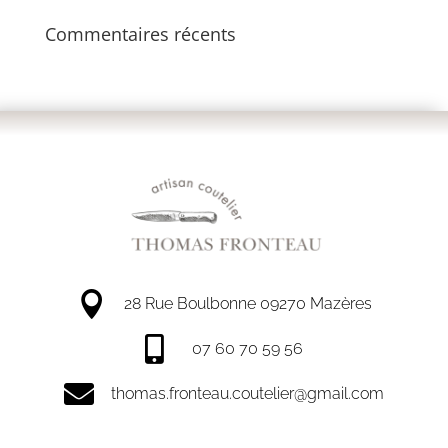
Commentaires récents

28 Rue Boulbonne 09270 Mazères

07 60 70 59 56

thomas.fronteau.coutelier@gmail.com