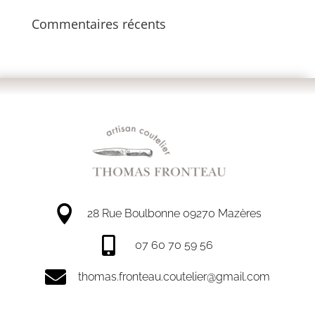
Commentaires récents

28 Rue Boulbonne 09270 Mazères

07 60 70 59 56

thomas.fronteau.coutelier@gmail.com