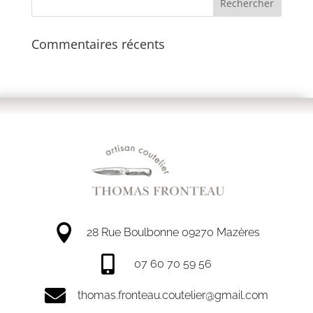
Commentaires récents

28 Rue Boulbonne 09270 Mazères

07 60 70 59 56

thomas.fronteau.coutelier@gmail.com